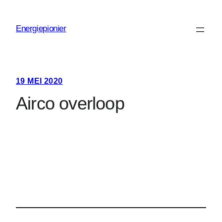
Ga
naar
Energiepionier
de
inhoud
19 MEI 2020
Airco overloop