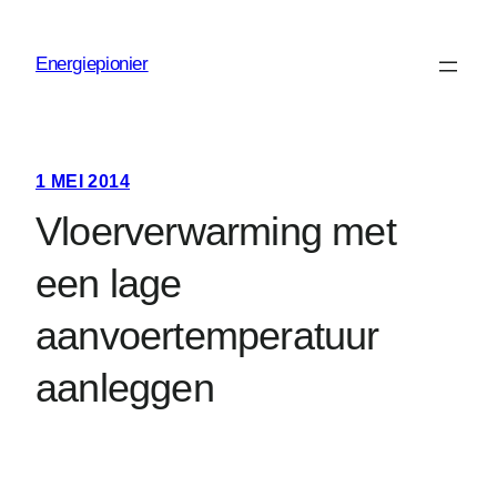
Ga
naar
Energiepionier
de
inhoud
1 MEI 2014
Vloerverwarming met
een lage
aanvoertemperatuur
aanleggen