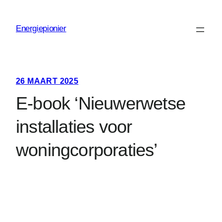
Ga
naar
Energiepionier
de
inhoud
26 MAART 2025
E-book ‘Nieuwerwetse
installaties voor
woningcorporaties’