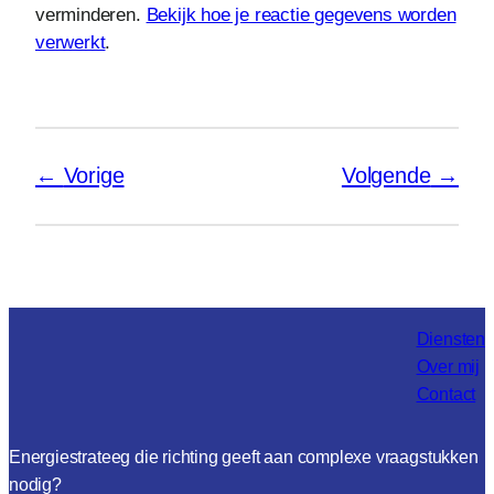
verminderen.
Bekijk hoe je reactie gegevens worden
verwerkt
.
Vorige
Volgende
Diensten
Over mij
Contact
Energiestrateeg die richting geeft aan complexe vraagstukken
nodig?